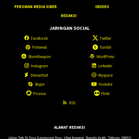
PEROMAN MEDIA SIBER
INDEKS
REDAKSI
JARINGAN SOCIAL
Facebook
Twitter
Pinterest
Tumblr
Stumbleupon
WordPress
Instagram
Linkedin
Deviantart
Myspace
Skype
Youtube
Picassa
Flickr
RSS
ALAMAT REDAKSI
Jalan Tgk Di Doy Gampong Doy, Ulee Kareng, Banda Aceh, Telpon: (0651)