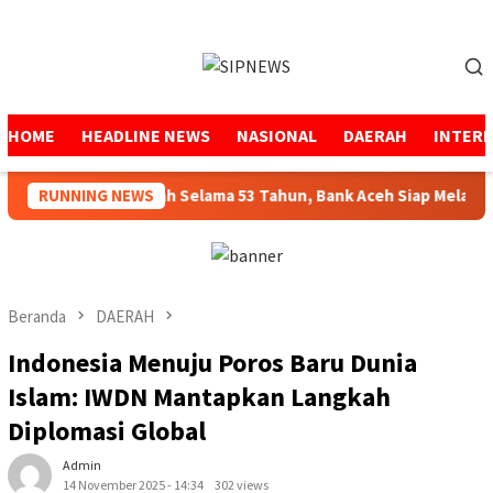
Loncat
ke
Menu
konten
Mobile
HOME
HEADLINE NEWS
NASIONAL
DAERAH
INTER
Menjaga Amanah Selama 53 Tahun, Bank Aceh Siap Melangkah 
RUNNING NEWS
Beranda
DAERAH
Indonesia Menuju Poros Baru Dunia
Islam: IWDN Mantapkan Langkah
Diplomasi Global
Admin
14 November 2025 - 14:34
302 views