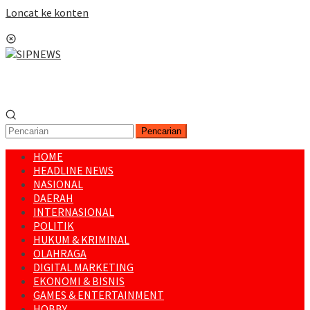
Loncat ke konten
Menu Mobile
Pencarian
HOME
HEADLINE NEWS
NASIONAL
DAERAH
INTERNASIONAL
POLITIK
HUKUM & KRIMINAL
OLAHRAGA
DIGITAL MARKETING
EKONOMI & BISNIS
GAMES & ENTERTAINMENT
HOBBY