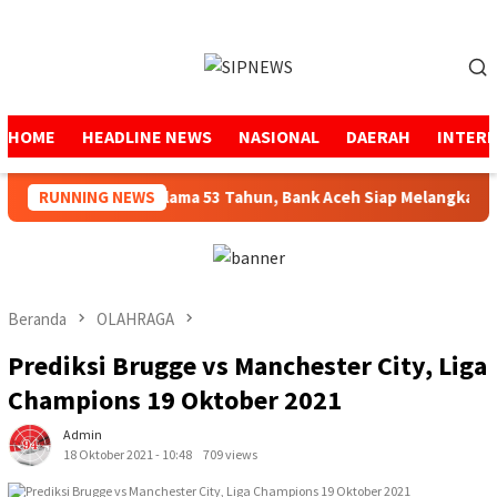
Loncat
ke
Menu
konten
Mobile
HOME
HEADLINE NEWS
NASIONAL
DAERAH
INTER
jaga Amanah Selama 53 Tahun, Bank Aceh Siap Melangkah Lebih
RUNNING NEWS
Beranda
OLAHRAGA
Prediksi Brugge vs Manchester City, Liga
Champions 19 Oktober 2021
Admin
18 Oktober 2021 - 10:48
709 views