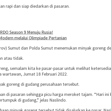
n rapi dan siap diedarkan di pasaran.
ARDO Season 9 Menuju Rusia!
Modern melalui Olimpiade Pertanian
mprov) Sumut dan Polda Sumut menemukan minyak goreng den
 atau tidak.
oreng, semalam kita ke pasar-pasar untuk melihat ketersedi
a wartawan, Jumat 18 Februari 2022.
yak goreng di gudang perusahaan tersebut.
n di pasaran sehingga picu harga meroket tajam. “Hari ini 
ertumpuk di gudang,” jelas Naslindo.
haan minyak goreng tersebut tidak disalurkan ke pasar. Na