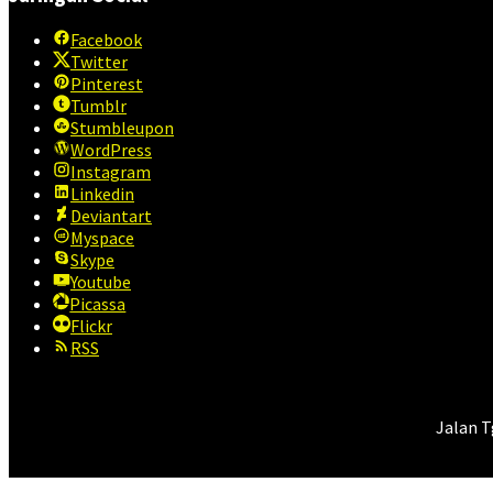
Facebook
Twitter
Pinterest
Tumblr
Stumbleupon
WordPress
Instagram
Linkedin
Deviantart
Myspace
Skype
Youtube
Picassa
Flickr
RSS
Jalan T