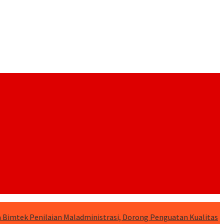
 Bimtek Penilaian Maladministrasi, Dorong Penguatan Kualitas