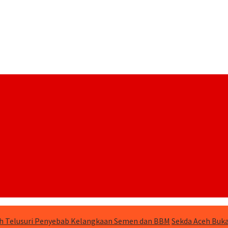
h Telusuri Penyebab Kelangkaan Semen dan BBM
Sekda Aceh Buka