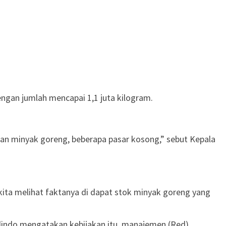
gan jumlah mencapai 1,1 juta kilogram.
aan minyak goreng, beberapa pasar kosong,” sebut Kepala
kita melihat faktanya di dapat stok minyak goreng yang
slindo mengatakan kebijakan itu, manajemen.(Red)