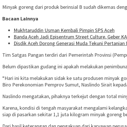
Minyak goreng dari produk berinsial B sudah dikemas denga
Bacaan Lainnya
Mukhtaruddin Usman Kembali Pimpin SPS Aceh
Banda Aceh Jadi Episentrum Street Culture, Geber K
Disdik Aceh Dorong Generasi Muda Tekuni Pertanian 
Tim Satgas Pangan terdiri dari Pemerintah Provinsi (Pe
Belum dipastikan gudang ini apakah melakukan penimbunan
“Hari ini kita melakukan sidak ke satu produsen minyak g
Biro Perekonomian Pemprov Sumut, Naslindo Sirait kepad
Naslindo mengatakan, pihaknya terkejut dengan total min
Karena, kondisi di tengah masyarakat mengalami kelangkaa
siap di pasarkan sekitar 1,1 juta kilogram minyak goreng b
Dari hasil keterangan dan pengakuan dari karyawan perusa