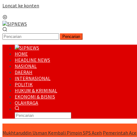
Loncat ke konten
Menu Mobile
Pencarian
HOME
HEADLINE NEWS
NASIONAL
DAERAH
INTERNASIONAL
POLITIK
HUKUM & KRIMINAL
EKONOMI & BISNIS
OLAHRAGA
RUNNING NEWS
Mukhtaruddin Usman Kembali Pimpin SPS Aceh
Pemerintah Ace