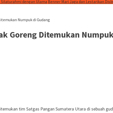
t Silaturahmi dengan Ulama
Benner Mari Jaga dan Lestarikan Dis
 Ditemukan Numpuk di Gudang
nyak Goreng Ditemukan Numpuk
itemukan tim Satgas Pangan Sumatera Utara di sebuah gud