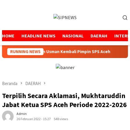
Loncat
ke
Menu
konten
Mobile
HOME
HEADLINE NEWS
NASIONAL
DAERAH
INTER
Mukhtaruddin Usman Kembali Pimpin SPS Aceh
RUNNING NEWS
Peme
Beranda
DAERAH
Terpilih Secara Aklamasi, Mukhtaruddin
Jabat Ketua SPS Aceh Periode 2022-2026
Admin
26 Februari 2022 - 15:27
548 views