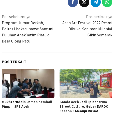
Navigasi
Pos sebelumnya
Pos berikutnya
pos
Program Jumat Berkah,
Aceh Art Festival 2022 Resmi
Polres Lhokseumawe Santuni
Dibuka, Seniman Milenial
Puluhan Anak Yatim Piatu di
Bikin Semarak
Desa Ujong Pacu
POS TERKAIT
Mukhtaruddin Usman Kembali
Banda Aceh Jadi Episentrum
Pimpin SPS Aceh
Street Culture, Geber KARDO
Season 9 Menuju Rusia!