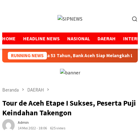
Loncat
ke
Menu
konten
Mobile
HOME
HEADLINE NEWS
NASIONAL
DAERAH
INTER
ga Amanah Selama 53 Tahun, Bank Aceh Siap Melangkah Lebih Ku
RUNNING NEWS
Beranda
DAERAH
Tour de Aceh Etape I Sukses, Peserta Puji
Keindahan Takengon
Admin
14 Mei 2022 - 18:06
625 views