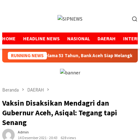
Loncat
ke
Menu
konten
Mobile
HOME
HEADLINE NEWS
NASIONAL
DAERAH
INTER
njaga Amanah Selama 53 Tahun, Bank Aceh Siap Melangkah Lebi
RUNNING NEWS
Beranda
DAERAH
Vaksin Disaksikan Mendagri dan
Gubernur Aceh, Asiqal: Tegang tapi
Senang
Admin
14 Desember 2021 - 20:43
628 views