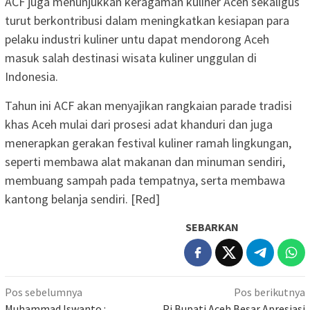
ACF juga menunjukkan keragaman kuliner Aceh sekaligus
turut berkontribusi dalam meningkatkan kesiapan para
pelaku industri kuliner untu dapat mendorong Aceh
masuk salah destinasi wisata kuliner unggulan di
Indonesia.
Tahun ini ACF akan menyajikan rangkaian parade tradisi
khas Aceh mulai dari prosesi adat khanduri dan juga
menerapkan gerakan festival kuliner ramah lingkungan,
seperti membawa alat makanan dan minuman sendiri,
membuang sampah pada tempatnya, serta membawa
kantong belanja sendiri. [Red]
SEBARKAN
Navigasi
Pos sebelumnya
Pos berikutnya
Muhammad Iswanto :
Pj Bupati Aceh Besar Apresiasi