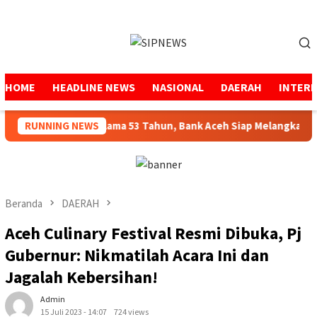
Loncat
ke
Menu
konten
Mobile
HOME
HEADLINE NEWS
NASIONAL
DAERAH
INTER
jaga Amanah Selama 53 Tahun, Bank Aceh Siap Melangkah Lebih
RUNNING NEWS
Beranda
DAERAH
Aceh Culinary Festival Resmi Dibuka, Pj
Gubernur: Nikmatilah Acara Ini dan
Jagalah Kebersihan!
Admin
15 Juli 2023 - 14:07
724 views