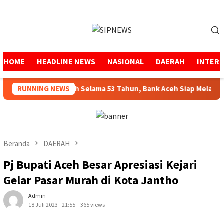
Loncat
ke
Menu
konten
Mobile
HOME
HEADLINE NEWS
NASIONAL
DAERAH
INTER
Menjaga Amanah Selama 53 Tahun, Bank Aceh Siap Melangkah 
RUNNING NEWS
Beranda
DAERAH
Pj Bupati Aceh Besar Apresiasi Kejari
Gelar Pasar Murah di Kota Jantho
Admin
18 Juli 2023 - 21:55
365 views