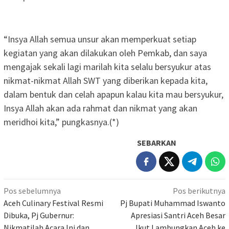
“Insya Allah semua unsur akan memperkuat setiap
kegiatan yang akan dilakukan oleh Pemkab, dan saya
mengajak sekali lagi marilah kita selalu bersyukur atas
nikmat-nikmat Allah SWT yang diberikan kepada kita,
dalam bentuk dan celah apapun kalau kita mau bersyukur,
Insya Allah akan ada rahmat dan nikmat yang akan
meridhoi kita,” pungkasnya.(*)
SEBARKAN
Navigasi
Pos sebelumnya
Pos berikutnya
pos
Aceh Culinary Festival Resmi
Pj Bupati Muhammad Iswanto
Dibuka, Pj Gubernur:
Apresiasi Santri Aceh Besar
Nikmatilah Acara Ini dan
Ikut Lambungkan Aceh ke