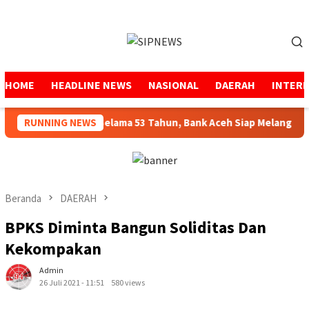
Loncat
ke
Menu
konten
Mobile
HOME
HEADLINE NEWS
NASIONAL
DAERAH
INTER
enjaga Amanah Selama 53 Tahun, Bank Aceh Siap Melangkah Leb
RUNNING NEWS
Beranda
DAERAH
BPKS Diminta Bangun Soliditas Dan
Kekompakan
Admin
26 Juli 2021 - 11:51
580 views