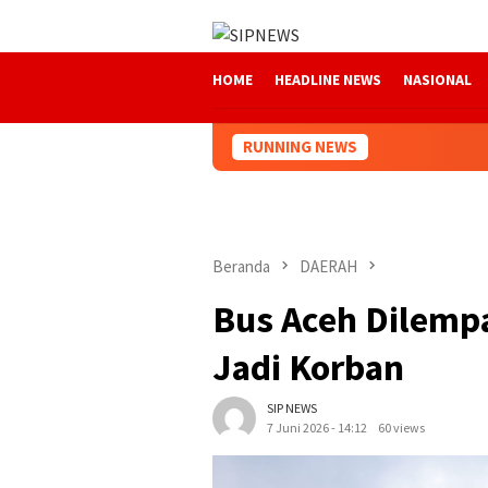
Loncat
ke
konten
HOME
HEADLINE NEWS
NASIONAL
RUNNING NEWS
Beranda
DAERAH
Bus Aceh Dilempar
Jadi Korban
SIP NEWS
7 Juni 2026 - 14:12
60 views