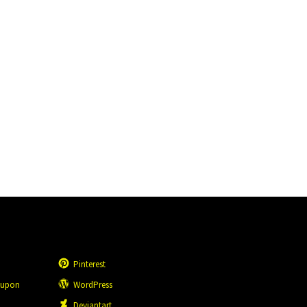
Pinterest
eupon
WordPress
n
Deviantart