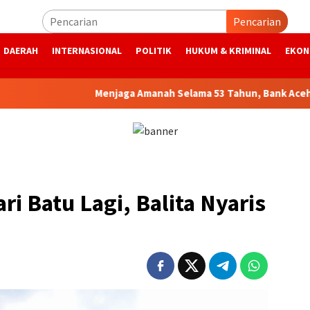
Pencarian
DAERAH
INTERNASIONAL
POLITIK
HUKUM & KRIMINAL
EKON
Menjaga Amanah Selama 53 Tahun, Bank Aceh Siap Melangk
i Batu Lagi, Balita Nyaris