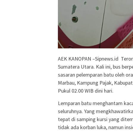
AEK KANOPAN –Sipnews.id Teror t
Sumatera Utara. Kali ini, bus be
sasaran pelemparan batu oleh ora
Marbau, Kampung Pajak, Kabupate
Pukul 02.00 WIB dini hari.
Lemparan batu menghantam kaca 
seluruhnya. Yang mengkhawatirka
tepat di samping kursi yang dite
tidak ada korban luka, namun ins