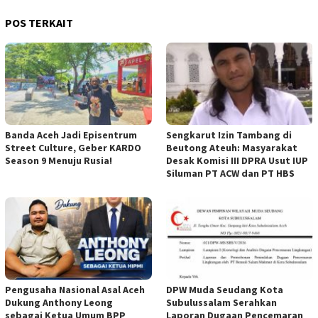
POS TERKAIT
Banda Aceh Jadi Episentrum
Sengkarut Izin Tambang di
Street Culture, Geber KARDO
Beutong Ateuh: Masyarakat
Season 9 Menuju Rusia!
Desak Komisi III DPRA Usut IUP
Siluman PT ACW dan PT HBS
Pengusaha Nasional Asal Aceh
DPW Muda Seudang Kota
Dukung Anthony Leong
Subulussalam Serahkan
sebagai Ketua Umum BPP
Laporan Dugaan Pencemaran