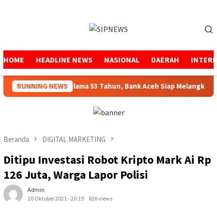
Loncat
ke
Menu
konten
Mobile
HOME
HEADLINE NEWS
NASIONAL
DAERAH
INTER
jaga Amanah Selama 53 Tahun, Bank Aceh Siap Melangkah Lebih
RUNNING NEWS
Beranda
DIGITAL MARKETING
Ditipu Investasi Robot Kripto Mark Ai Rp
126 Juta, Warga Lapor Polisi
Admin
20 Oktober 2021 - 20:19
826 views