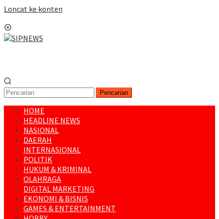
Loncat ke konten
Menu Mobile
Pencarian
HOME
HEADLINE NEWS
NASIONAL
DAERAH
INTERNASIONAL
POLITIK
HUKUM & KRIMINAL
OLAHRAGA
DIGITAL MARKETING
EKONOMI & BISNIS
GAMES & ENTERTAINMENT
HOBBY