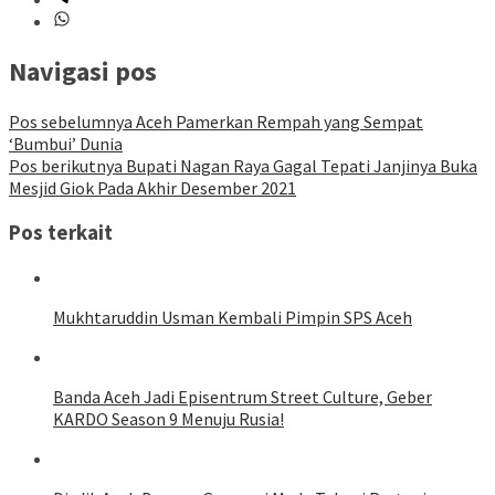
Navigasi pos
Pos sebelumnya
Aceh Pamerkan Rempah yang Sempat
‘Bumbui’ Dunia
Pos berikutnya
Bupati Nagan Raya Gagal Tepati Janjinya Buka
Mesjid Giok Pada Akhir Desember 2021
Pos terkait
Mukhtaruddin Usman Kembali Pimpin SPS Aceh
Banda Aceh Jadi Episentrum Street Culture, Geber
KARDO Season 9 Menuju Rusia!