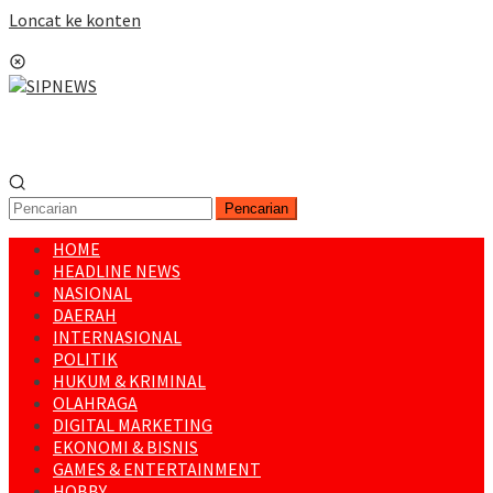
Loncat ke konten
Menu Mobile
Pencarian
HOME
HEADLINE NEWS
NASIONAL
DAERAH
INTERNASIONAL
POLITIK
HUKUM & KRIMINAL
OLAHRAGA
DIGITAL MARKETING
EKONOMI & BISNIS
GAMES & ENTERTAINMENT
HOBBY