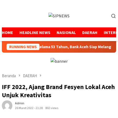
Loncat
ke
Menu
konten
Mobile
HOME
HEADLINE NEWS
NASIONAL
DAERAH
INTER
enjaga Amanah Selama 53 Tahun, Bank Aceh Siap Melangkah Leb
RUNNING NEWS
Beranda
DAERAH
IFF 2022, Ajang Brand Fesyen Lokal Aceh
Unjuk Kreativitas
Admin
26 Maret 2022 - 21:28
802 views