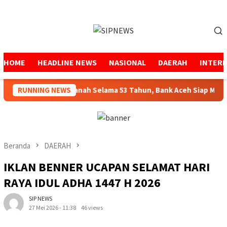
Loncat
ke
Menu
konten
Mobile
HOME
HEADLINE NEWS
NASIONAL
DAERAH
INTER
RUNNING NEWS
Menjaga Amanah Selama 53 Tahun, Bank Aceh Siap Melang
Beranda
DAERAH
IKLAN BENNER UCAPAN SELAMAT HARI
RAYA IDUL ADHA 1447 H 2026
SIP NEWS
27 Mei 2026 - 11:38
46 views