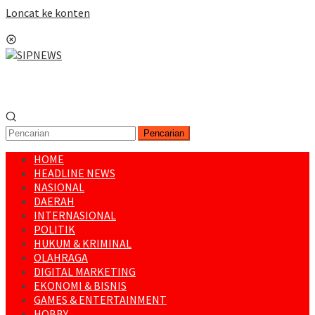
Loncat ke konten
Menu Mobile
Pencarian
HOME
HEADLINE NEWS
NASIONAL
DAERAH
INTERNASIONAL
POLITIK
HUKUM & KRIMINAL
OLAHRAGA
DIGITAL MARKETING
EKONOMI & BISNIS
GAMES & ENTERTAINMENT
HOBBY