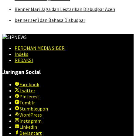
Benner Mari Jaga dan Lestarikan Disbudpar Aceh
benner seni dan Bahasa Disbudpar
PEROMAN MEDIA SIBER
Indeks
REDAKSI
Jaringan Social
Facebook
Twitter
Pinterest
Tumblr
Stumbleupon
WordPress
Instagram
Linkedin
Deviantart