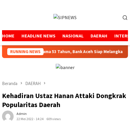
Loncat
ke
Menu
konten
Mobile
HOME
HEADLINE NEWS
NASIONAL
DAERAH
INTER
jaga Amanah Selama 53 Tahun, Bank Aceh Siap Melangkah Lebih 
RUNNING NEWS
Beranda
DAERAH
Kehadiran Ustaz Hanan Attaki Dongkrak
Popularitas Daerah
Admin
22 Mei 2022 - 14:24
609 views