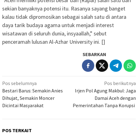
“Aceh memiliki potensi besar dan (Rapai) salah satu dari
sekian banyaknya potensi itu. Rasanya sayang banget
kalau tidak dipromosikan sebagai salah satu di antara
daya tarik budaya agama untuk menjadi interest
wisatawan di seluruh dunia, insyaallah,” sebut
penceramah lulusan Al-Azhar University ini. []
SEBARKAN
Navigasi
Pos sebelumnya
Pos berikutnya
pos
Bestari Barus: Semakin Anies
Irjen Pol Agung Makbul: Jaga
Dihujat, Semakin Moncer
Damai Aceh dengan
Dicintai Masyarakat
Pemerintahan Tanpa Korupsi
POS TERKAIT