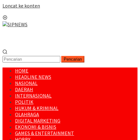
Loncat ke konten
Menu Mobile
Pencarian
HOME
HEADLINE NEWS
NASIONAL
DAERAH
INTERNASIONAL
POLITIK
HUKUM & KRIMINAL
OLAHRAGA
DIGITAL MARKETING
EKONOMI & BISNIS
GAMES & ENTERTAINMENT
HOBBY