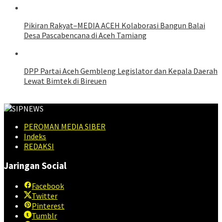
Pikiran Rakyat–MEDIA ACEH Kolaborasi Bangun Balai
Desa Pascabencana di Aceh Tamiang
DPP Partai Aceh Gembleng Legislator dan Kepala Daerah
Lewat Bimtek di Bireuen
PEROMAN MEDIA SIBER
Indeks
REDAKSI
Jaringan Social
Facebook
Twitter
Pinterest
Tumblr