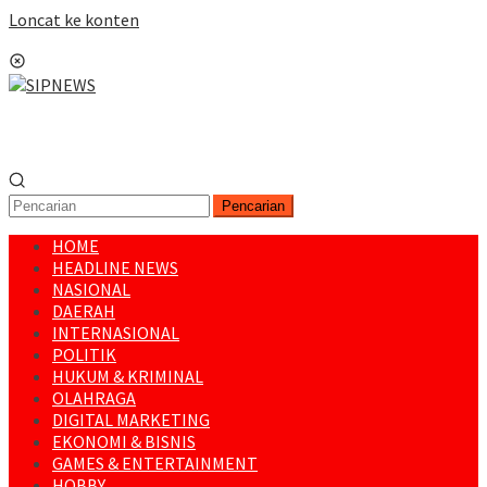
Loncat ke konten
Menu Mobile
Pencarian
HOME
HEADLINE NEWS
NASIONAL
DAERAH
INTERNASIONAL
POLITIK
HUKUM & KRIMINAL
OLAHRAGA
DIGITAL MARKETING
EKONOMI & BISNIS
GAMES & ENTERTAINMENT
HOBBY