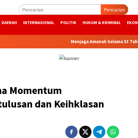
Pencarian
DAERAH
INTERNASIONAL
POLITIK
HUKUM & KRIMINAL
EKON
Menjaga Amanah Selama 53 Tahun, Bank
dha Momentum
tulusan dan Keihklasan