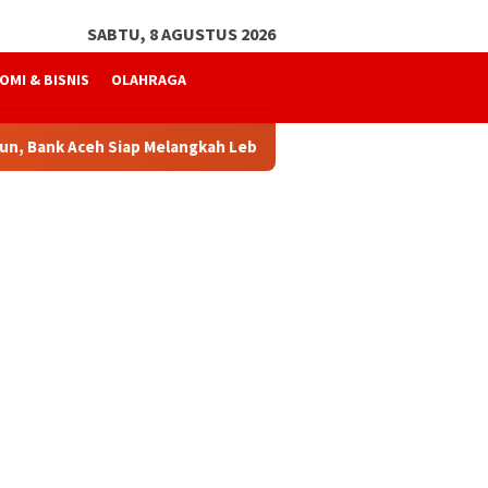
SABTU, 8 AGUSTUS 2026
OMI & BISNIS
OLAHRAGA
 Aceh Siap Melangkah Lebih Kuat
Mukhtaruddin Usman K