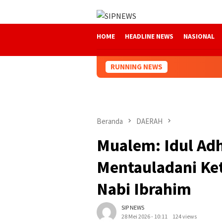
Loncat
ke
konten
HOME
HEADLINE NEWS
NASIONAL
RUNNING NEWS
Beranda
DAERAH
Mualem: Idul A
Mentauladani Ke
Nabi Ibrahim
SIP NEWS
28 Mei 2026 - 10:11
124 views