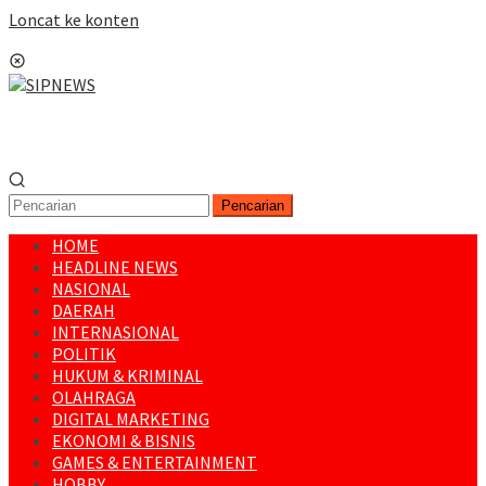
Loncat ke konten
Menu Mobile
Pencarian
HOME
HEADLINE NEWS
NASIONAL
DAERAH
INTERNASIONAL
POLITIK
HUKUM & KRIMINAL
OLAHRAGA
DIGITAL MARKETING
EKONOMI & BISNIS
GAMES & ENTERTAINMENT
HOBBY