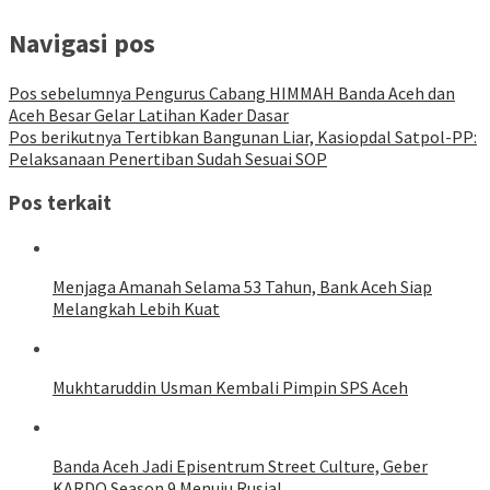
Navigasi pos
Pos sebelumnya
Pengurus Cabang HIMMAH Banda Aceh dan
Aceh Besar Gelar Latihan Kader Dasar
Pos berikutnya
Tertibkan Bangunan Liar, Kasiopdal Satpol-PP:
Pelaksanaan Penertiban Sudah Sesuai SOP
Pos terkait
Menjaga Amanah Selama 53 Tahun, Bank Aceh Siap
Melangkah Lebih Kuat
Mukhtaruddin Usman Kembali Pimpin SPS Aceh
Banda Aceh Jadi Episentrum Street Culture, Geber
KARDO Season 9 Menuju Rusia!