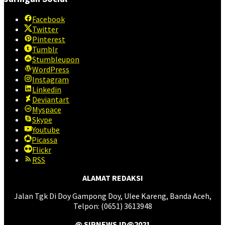
Facebook
Twitter
Pinterest
Tumblr
Stumbleupon
WordPress
Instagram
Linkedin
Deviantart
Myspace
Skype
Youtube
Picassa
Flickr
RSS
ALAMAT REDAKSI
Jalan Tgk Di Doy Gampong Doy, Ulee Kareng, Banda Aceh,
Telpon: (0651) 3613948
@ SIPNEWS.ID@2021