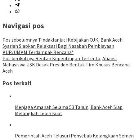
Navigasi pos
Pos sebelumnya
Tindaklanjuti Kebijakan OJK, Bank Aceh
Syariah Siapkan Relaksasi Bagi Nasabah Pembiayaan
KUR/UMKM Terdampak Bencana*
Pos berikutnya
Rentan Kepentingan Tertentu, Aliansi
Mahasiswa USK Desak Presiden Bentuk Tim Khusus Bencana
Aceh
Pos terkait
Menjaga Amanah Selama 53 Tahun, Bank Aceh Siap
Melangkah Lebih Kuat
Pemerintah Aceh Telusuri Penyebab Kelangkaan Semen