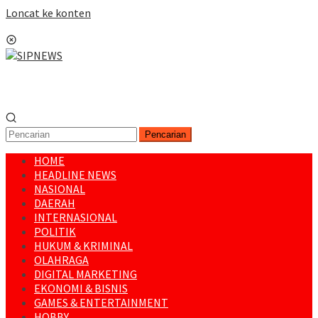
Loncat ke konten
Menu Mobile
Pencarian
HOME
HEADLINE NEWS
NASIONAL
DAERAH
INTERNASIONAL
POLITIK
HUKUM & KRIMINAL
OLAHRAGA
DIGITAL MARKETING
EKONOMI & BISNIS
GAMES & ENTERTAINMENT
HOBBY