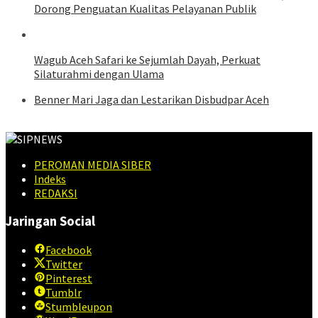
Dorong Penguatan Kualitas Pelayanan Publik
Wagub Aceh Safari ke Sejumlah Dayah, Perkuat
Silaturahmi dengan Ulama
Benner Mari Jaga dan Lestarikan Disbudpar Aceh
PEROMAN MEDIA SIBER
Indeks
REDAKSI
Jaringan Social
Facebook
Twitter
Pinterest
Tumblr
Stumbleupon