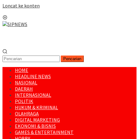
Loncat ke konten
Menu Mobile
Pencarian
HOME
HEADLINE NEWS
NASIONAL
DAERAH
INTERNASIONAL
POLITIK
HUKUM & KRIMINAL
OLAHRAGA
DIGITAL MARKETING
EKONOMI & BISNIS
GAMES & ENTERTAINMENT
HOBBY