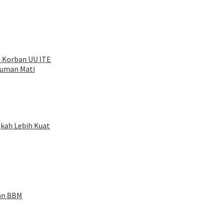
e Korban UU ITE
kuman Mati
kah Lebih Kuat
an BBM