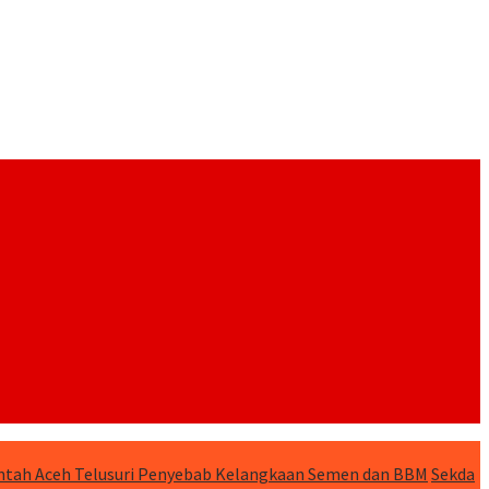
tah Aceh Telusuri Penyebab Kelangkaan Semen dan BBM
Sekda