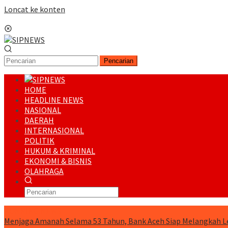
Loncat ke konten
Menu Mobile
Pencarian
HOME
HEADLINE NEWS
NASIONAL
DAERAH
INTERNASIONAL
POLITIK
HUKUM & KRIMINAL
EKONOMI & BISNIS
OLAHRAGA
RUNNING NEWS
Menjaga Amanah Selama 53 Tahun, Bank Aceh Siap Melangkah L