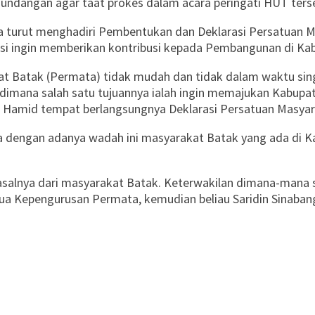
 undangan agar taat prokes dalam acara peringati HUT ters
iana turut menghadiri Pembentukan dan Deklarasi Persatua
 visi ingin memberikan kontribusi kepada Pembangunan di K
kat Batak (Permata) tidak mudah dan tidak dalam waktu s
 dimana salah satu tujuannya ialah ingin memajukan Kabup
usni Hamid tempat berlangsungnya Deklarasi Persatuan Masya
a dengan adanya wadah ini masyarakat Batak yang ada di K
 asalnya dari masyarakat Batak. Keterwakilan dimana-mana 
Ketua Kepengurusan Permata, kemudian beliau Saridin Sinaba