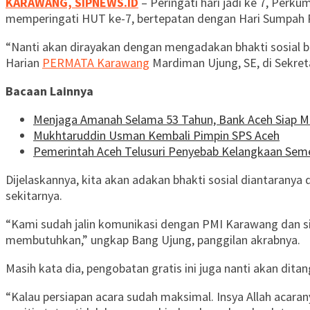
KARAWANG, SIPNEWS.ID
– Peringati hari jadi ke 7, Pe
memperingati HUT ke-7, bertepatan dengan Hari Sumpah
“Nanti akan dirayakan dengan mengadakan bhakti sosial
Harian
PERMATA Karawang
Mardiman Ujung, SE, di Sekre
Bacaan Lainnya
Menjaga Amanah Selama 53 Tahun, Bank Aceh Siap M
Mukhtaruddin Usman Kembali Pimpin SPS Aceh
Pemerintah Aceh Telusuri Penyebab Kelangkaan Se
Dijelaskannya, kita akan adakan bhakti sosial diantaran
sekitarnya.
“Kami sudah jalin komunikasi dengan PMI Karawang dan si
membutuhkan,” ungkap Bang Ujung, panggilan akrabnya.
Masih kata dia, pengobatan gratis ini juga nanti akan dit
“Kalau persiapan acara sudah maksimal. Insya Allah acara