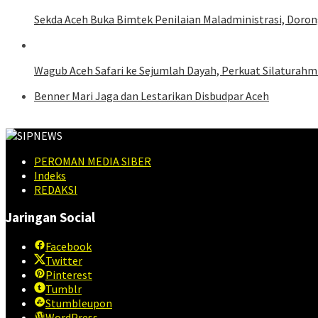
Sekda Aceh Buka Bimtek Penilaian Maladministrasi, Doron
Wagub Aceh Safari ke Sejumlah Dayah, Perkuat Silaturah
Benner Mari Jaga dan Lestarikan Disbudpar Aceh
PEROMAN MEDIA SIBER
Indeks
REDAKSI
Jaringan Social
Facebook
Twitter
Pinterest
Tumblr
Stumbleupon
WordPress