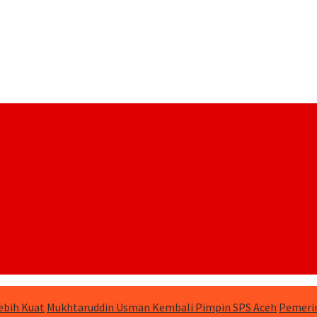
ebih Kuat
Mukhtaruddin Usman Kembali Pimpin SPS Aceh
Pemerin