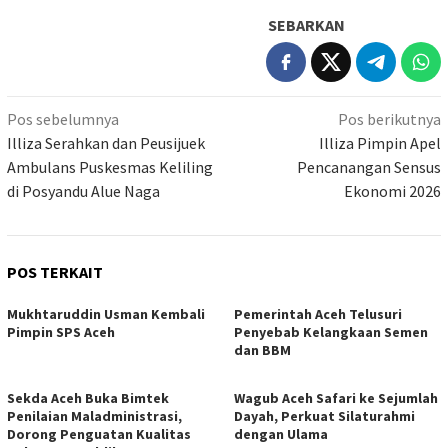
SEBARKAN
Navigasi
Pos sebelumnya
Pos berikutnya
pos
Illiza Serahkan dan Peusijuek
Illiza Pimpin Apel
Ambulans Puskesmas Keliling
Pencanangan Sensus
di Posyandu Alue Naga
Ekonomi 2026
POS TERKAIT
Mukhtaruddin Usman Kembali
Pemerintah Aceh Telusuri
Pimpin SPS Aceh
Penyebab Kelangkaan Semen
dan BBM
Sekda Aceh Buka Bimtek
Wagub Aceh Safari ke Sejumlah
Penilaian Maladministrasi,
Dayah, Perkuat Silaturahmi
Dorong Penguatan Kualitas
dengan Ulama