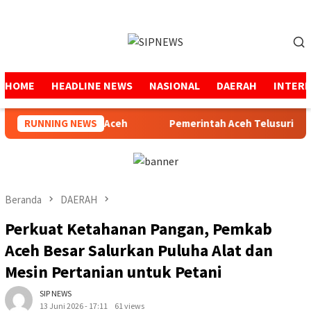
Loncat
ke
Menu
konten
Mobile
HOME
HEADLINE NEWS
NASIONAL
DAERAH
INTER
bali Pimpin SPS Aceh
RUNNING NEWS
Pemerintah Aceh Telusuri Penyeb
Beranda
DAERAH
Perkuat Ketahanan Pangan, Pemkab
Aceh Besar Salurkan Puluha Alat dan
Mesin Pertanian untuk Petani
SIP NEWS
13 Juni 2026 - 17:11
61 views