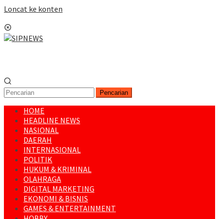
Loncat ke konten
Menu Mobile
Pencarian
HOME
HEADLINE NEWS
NASIONAL
DAERAH
INTERNASIONAL
POLITIK
HUKUM & KRIMINAL
OLAHRAGA
DIGITAL MARKETING
EKONOMI & BISNIS
GAMES & ENTERTAINMENT
HOBBY