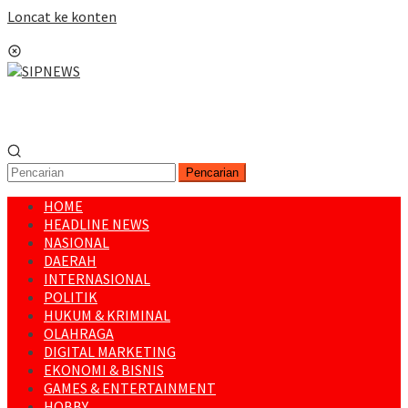
Loncat ke konten
Menu Mobile
Pencarian
HOME
HEADLINE NEWS
NASIONAL
DAERAH
INTERNASIONAL
POLITIK
HUKUM & KRIMINAL
OLAHRAGA
DIGITAL MARKETING
EKONOMI & BISNIS
GAMES & ENTERTAINMENT
HOBBY