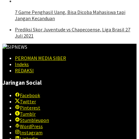
7 Game Penghasil Uang, Bisa Dicoba Mahasiswa tapi
Jangan Kecanduan
Prediksi Skor Juventude vs Chapecoense, Liga Brasil 27
Juli 2021
PEROMAN MEDIA SIBER
Indeks
REDAKSI
Jaringan Social
Facebook
Twitter
Pinterest
Tumblr
Stumbleupon
WordPress
Instagram
Linkedin