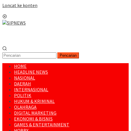
Loncat ke konten
Menu Mobile
Pencarian
HOME
HEADLINE NEWS
NASIONAL
DAERAH
INTERNASIONAL
POLITIK
HUKUM & KRIMINAL
OLAHRAGA
DIGITAL MARKETING
EKONOMI & BISNIS
GAMES & ENTERTAINMENT
HOBBY