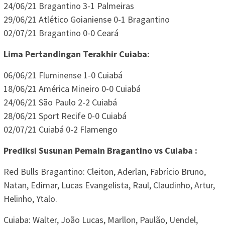
24/06/21 Bragantino 3-1 Palmeiras
29/06/21 Atlético Goianiense 0-1 Bragantino
02/07/21 Bragantino 0-0 Ceará
Lima Pertandingan Terakhir Cuiaba:
06/06/21 Fluminense 1-0 Cuiabá
18/06/21 América Mineiro 0-0 Cuiabá
24/06/21 São Paulo 2-2 Cuiabá
28/06/21 Sport Recife 0-0 Cuiabá
02/07/21 Cuiabá 0-2 Flamengo
Prediksi Susunan Pemain Bragantino vs Cuiaba :
Red Bulls Bragantino: Cleiton, Aderlan, Fabrício Bruno,
Natan, Edimar, Lucas Evangelista, Raul, Claudinho, Artur,
Helinho, Ytalo.
Cuiaba: Walter, João Lucas, Marllon, Paulão, Uendel,