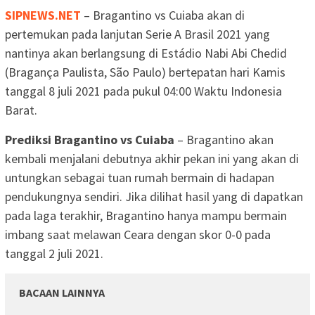
SIPNEWS.NET
– Bragantino vs Cuiaba akan di
pertemukan pada lanjutan Serie A Brasil 2021 yang
nantinya akan berlangsung di Estádio Nabi Abi Chedid
(Bragança Paulista, São Paulo) bertepatan hari Kamis
tanggal 8 juli 2021 pada pukul 04:00 Waktu Indonesia
Barat.
Prediksi Bragantino vs Cuiaba
– Bragantino akan
kembali menjalani debutnya akhir pekan ini yang akan di
untungkan sebagai tuan rumah bermain di hadapan
pendukungnya sendiri. Jika dilihat hasil yang di dapatkan
pada laga terakhir, Bragantino hanya mampu bermain
imbang saat melawan Ceara dengan skor 0-0 pada
tanggal 2 juli 2021.
BACAAN LAINNYA