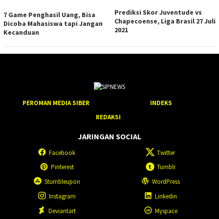
Prediksi Skor Juventude vs
7 Game Penghasil Uang, Bisa
Chapecoense, Liga Brasil 27 Juli
Dicoba Mahasiswa tapi Jangan
2021
Kecanduan
PEROMAN MEDIA SIBER
INDEKS
REDAKSI
JARINGAN SOCIAL
Facebook
Twitter
Pinterest
Tumblr
Stumbleupon
WordPress
Instagram
Linkedin
Deviantart
Myspace