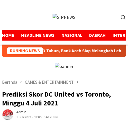
Loncat
ke
Menu
konten
Mobile
HOME
HEADLINE NEWS
NASIONAL
DAERAH
INTER
a Amanah Selama 53 Tahun, Bank Aceh Siap Melangkah Lebih Ku
RUNNING NEWS
Beranda
GAMES & ENTERTAINMENT
Prediksi Skor DC United vs Toronto,
Minggu 4 Juli 2021
Admin
1 Juli 2021 - 03:06
561 views