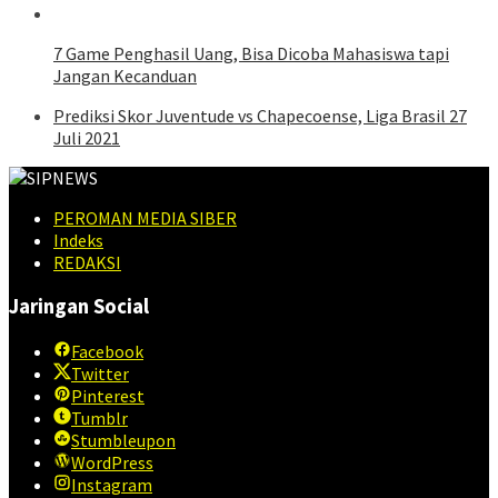
7 Game Penghasil Uang, Bisa Dicoba Mahasiswa tapi
Jangan Kecanduan
Prediksi Skor Juventude vs Chapecoense, Liga Brasil 27
Juli 2021
PEROMAN MEDIA SIBER
Indeks
REDAKSI
Jaringan Social
Facebook
Twitter
Pinterest
Tumblr
Stumbleupon
WordPress
Instagram