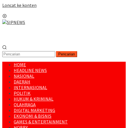
Loncat ke konten
Menu Mobile
Pencarian
HOME
HEADLINE NEWS
NASIONAL
DAERAH
INTERNASIONAL
POLITIK
HUKUM & KRIMINAL
OLAHRAGA
DIGITAL MARKETING
EKONOMI & BISNIS
GAMES & ENTERTAINMENT
HOBBY