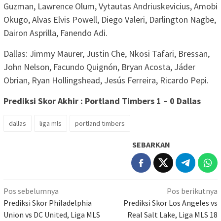
Guzman, Lawrence Olum, Vytautas Andriuskevicius, Amobi
Okugo, Alvas Elvis Powell, Diego Valeri, Darlington Nagbe,
Dairon Asprilla, Fanendo Adi.
Dallas: Jimmy Maurer, Justin Che, Nkosi Tafari, Bressan,
John Nelson, Facundo Quignón, Bryan Acosta, Jáder
Obrian, Ryan Hollingshead, Jesús Ferreira, Ricardo Pepi.
Prediksi Skor Akhir : Portland Timbers 1 – 0 Dallas
dallas
liga mls
portland timbers
SEBARKAN
Navigasi
Pos sebelumnya
Pos berikutnya
pos
Prediksi Skor Philadelphia
Prediksi Skor Los Angeles vs
Union vs DC United, Liga MLS
Real Salt Lake, Liga MLS 18