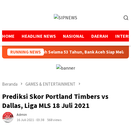
Loncat
ke
Menu
konten
Mobile
HOME
HEADLINE NEWS
NASIONAL
DAERAH
INTER
Menjaga Amanah Selama 53 Tahun, Bank Aceh Siap Melangkah
RUNNING NEWS
Beranda
GAMES & ENTERTAINMENT
Prediksi Skor Portland Timbers vs
Dallas, Liga MLS 18 Juli 2021
Admin
16 Juli 2021 - 03:38
568 views