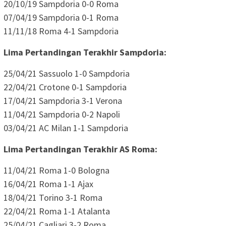
20/10/19 Sampdoria 0-0 Roma
07/04/19 Sampdoria 0-1 Roma
11/11/18 Roma 4-1 Sampdoria
Lima Pertandingan Terakhir Sampdoria:
25/04/21 Sassuolo 1-0 Sampdoria
22/04/21 Crotone 0-1 Sampdoria
17/04/21 Sampdoria 3-1 Verona
11/04/21 Sampdoria 0-2 Napoli
03/04/21 AC Milan 1-1 Sampdoria
Lima Pertandingan Terakhir AS Roma:
11/04/21 Roma 1-0 Bologna
16/04/21 Roma 1-1 Ajax
18/04/21 Torino 3-1 Roma
22/04/21 Roma 1-1 Atalanta
25/04/21 Cagliari 3-2 Roma