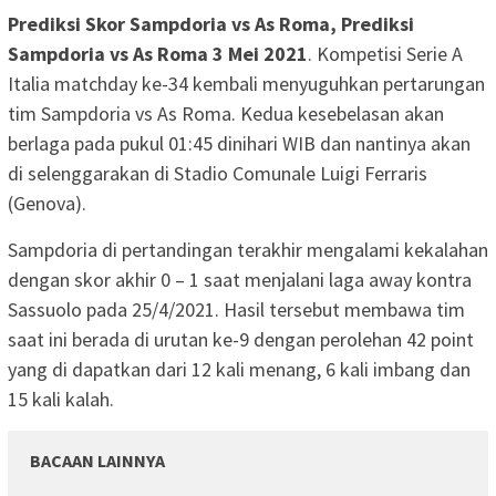
Prediksi Skor Sampdoria vs As Roma, Prediksi
Sampdoria vs As Roma 3 Mei 2021
. Kompetisi Serie A
Italia matchday ke-34 kembali menyuguhkan pertarungan
tim Sampdoria vs As Roma. Kedua kesebelasan akan
berlaga pada pukul 01:45 dinihari WIB dan nantinya akan
di selenggarakan di Stadio Comunale Luigi Ferraris
(Genova).
Sampdoria di pertandingan terakhir mengalami kekalahan
dengan skor akhir 0 – 1 saat menjalani laga away kontra
Sassuolo pada 25/4/2021. Hasil tersebut membawa tim
saat ini berada di urutan ke-9 dengan perolehan 42 point
yang di dapatkan dari 12 kali menang, 6 kali imbang dan
15 kali kalah.
BACAAN LAINNYA