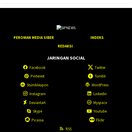
PEROMAN MEDIA SIBER
INDEKS
REDAKSI
JARINGAN SOCIAL
Facebook
Twitter
Pinterest
Tumblr
Stumbleupon
WordPress
Instagram
Linkedin
Deviantart
Myspace
Skype
Youtube
Picassa
Flickr
RSS