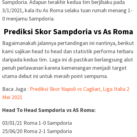
Sampdoria. Adapun terakhir kedua tim berjibaku pada
3/1/2021, kala itu As Roma selaku tuan rumah menang 1-
0 menjamu Sampdoria.
Prediksi Skor Sampdoria vs As Roma
Bagaimanakah jalannya pertandingan ini nantinya, berikut
kami sajikan head to head dan statistik performa terbaru
daripada kedua tim. Laga ini di pastikan berlangsung alot
penuh perlawanan karena kemenangan menjadi target
utama debut ini untuk meraih point sempurna.
Baca Juga :
Prediksi Skor Napoli vs Cagliari, Liga Italia 2
Mei 2021
Head To Head Sampdoria vs AS Roma:
03/01/21 Roma 1-0 Sampdoria
25/06/20 Roma 2-1 Sampdoria