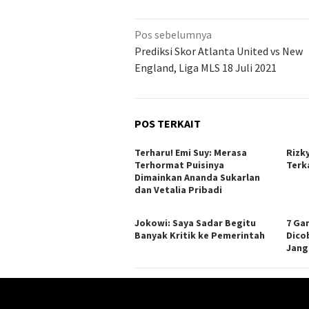
Navigasi
Pos sebelumnya
pos
Prediksi Skor Atlanta United vs New
England, Liga MLS 18 Juli 2021
POS TERKAIT
Terharu! Emi Suy: Merasa
Rizk
Terhormat Puisinya
Terk
Dimainkan Ananda Sukarlan
dan Vetalia Pribadi
Jokowi: Saya Sadar Begitu
7 Ga
Banyak Kritik ke Pemerintah
Dico
Jang