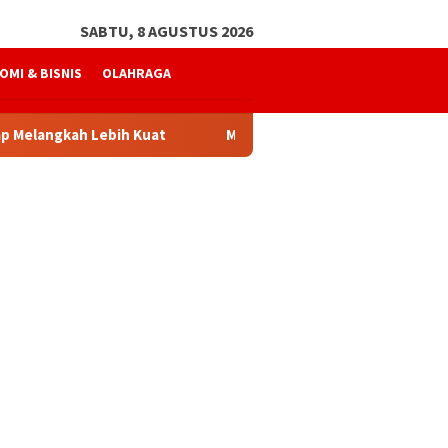
SABTU, 8 AGUSTUS 2026
OMI & BISNIS
OLAHRAGA
gkah Lebih Kuat
Mukhtaruddin Usman Kembali Pimpin SP