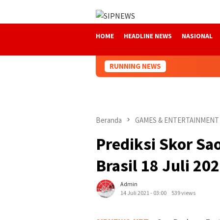
Loncat
ke
konten
HOME
HEADLINE NEWS
NASIONAL
RUNNING NEWS
Beranda
GAMES & ENTERTAINMENT
Prediksi Skor Sao
Brasil 18 Juli 20
Admin
14 Juli 2021 - 03:00
539 views