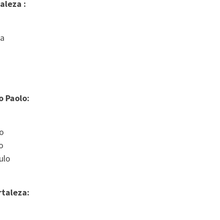
aleza :
za
o Paolo:
lo
o
ulo
rtaleza: