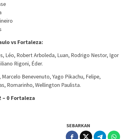
nse
a
ineiro
s
ulo vs Fortaleza:
es, Léo, Robert Arboleda, Luan, Rodrigo Nestor, Igor
liano Rigoni, Éder.
ti, Marcelo Benevenuto, Yago Pikachu, Felipe,
as, Romarinho, Wellington Paulista.
2 – 0 Fortaleza
SEBARKAN