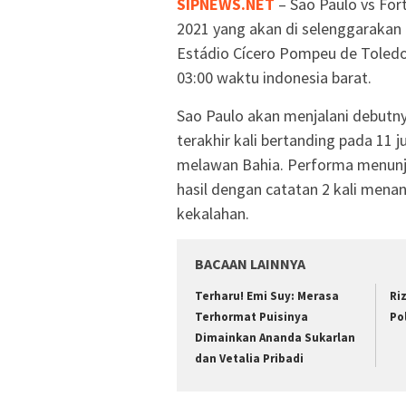
SIPNEWS.NET
– Sao Paulo vs Fort
2021 yang akan di selenggarakan p
Estádio Cícero Pompeu de Toledo 
03:00 waktu indonesia barat.
Sao Paulo akan menjalani debutny
terakhir kali bertanding pada 11 
melawan Bahia. Performa menunju
hasil dengan catatan 2 kali mena
kekalahan.
BACAAN LAINNYA
Terharu! Emi Suy: Merasa
Ri
Terhormat Puisinya
Po
Dimainkan Ananda Sukarlan
dan Vetalia Pribadi