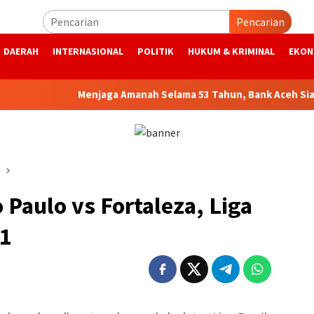
Pencarian
DAERAH
INTERNASIONAL
POLITIK
HUKUM & KRIMINAL
EKON
Menjaga Amanah Selama 53 Tahun, Bank Aceh Siap Melan
 Paulo vs Fortaleza, Liga
21