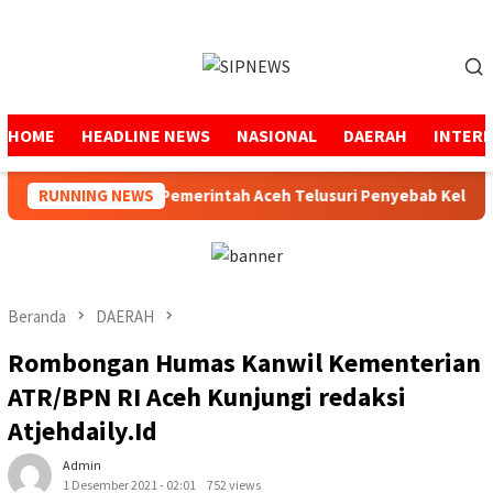
Loncat
ke
Menu
konten
Mobile
HOME
HEADLINE NEWS
NASIONAL
DAERAH
INTER
 SPS Aceh
RUNNING NEWS
Pemerintah Aceh Telusuri Penyebab Kelangk
Beranda
DAERAH
Rombongan Humas Kanwil Kementerian
ATR/BPN RI Aceh Kunjungi redaksi
Atjehdaily.Id
Admin
1 Desember 2021 - 02:01
752 views