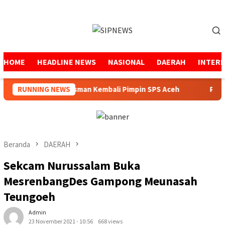
Loncat
ke
Menu
konten
Mobile
HOME
HEADLINE NEWS
NASIONAL
DAERAH
INTER
Mukhtaruddin Usman Kembali Pimpin SPS Aceh
RUNNING NEWS
Pemerin
Beranda
DAERAH
Sekcam Nurussalam Buka
MesrenbangDes Gampong Meunasah
Teungoeh
Admin
23 November 2021 - 10:56
668 views