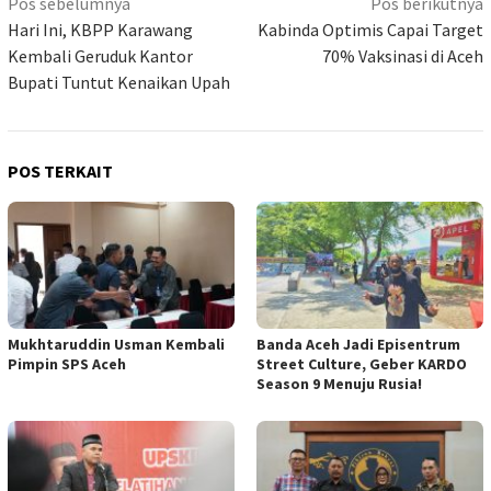
Navigasi
Pos sebelumnya
Pos berikutnya
pos
Hari Ini, KBPP Karawang
Kabinda Optimis Capai Target
Kembali Geruduk Kantor
70% Vaksinasi di Aceh
Bupati Tuntut Kenaikan Upah
POS TERKAIT
Mukhtaruddin Usman Kembali
Banda Aceh Jadi Episentrum
Pimpin SPS Aceh
Street Culture, Geber KARDO
Season 9 Menuju Rusia!