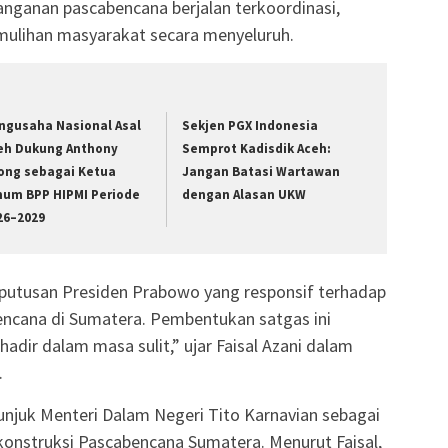
ganan pascabencana berjalan terkoordinasi,
emulihan masyarakat secara menyeluruh.
ngusaha Nasional Asal
Sekjen PGX Indonesia
eh Dukung Anthony
Semprot Kadisdik Aceh:
ong sebagai Ketua
Jangan Batasi Wartawan
um BPP HIPMI Periode
dengan Alasan UKW
26–2029
putusan Presiden Prabowo yang responsif terhadap
ncana di Sumatera. Pembentukan satgas ini
adir dalam masa sulit,” ujar Faisal Azani dalam
.
njuk Menteri Dalam Negeri Tito Karnavian sebagai
konstruksi Pascabencana Sumatera. Menurut Faisal,