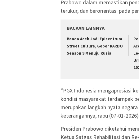
Prabowo dalam memastikan penan
terukur, dan berorientasi pada p
BACAAN LAINNYA
Banda Aceh Jadi Episentrum
Pe
Street Culture, Geber KARDO
Ac
Season 9 Menuju Rusia!
Le
Um
20
“PGX Indonesia mengapresiasi ke
kondisi masyarakat terdampak be
merupakan langkah nyata negara h
keterangannya, rabu (07-01-2026)
Presiden Prabowo diketahui menu
Ketua Satgas Rehabilitasi dan Re