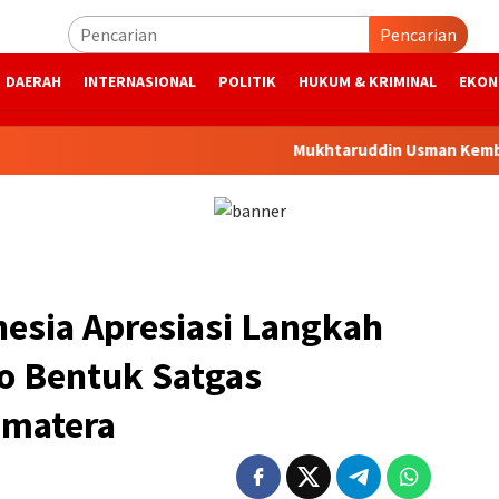
Pencarian
DAERAH
INTERNASIONAL
POLITIK
HUKUM & KRIMINAL
EKON
Mukhtaruddin Usman Kembali Pimpin S
esia Apresiasi Langkah
o Bentuk Satgas
umatera