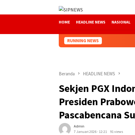
Loncat
ke
konten
HOME
HEADLINE NEWS
NASIONAL
RUNNING NEWS
Beranda
HEADLINE NEWS
Sekjen PGX Indon
Presiden Prabow
Pascabencana S
Admin
7 Januari 2026 - 12:21
91 views