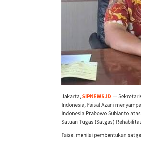
Jakarta,
SIPNEWS.ID
— Sekretari
Indonesia, Faisal Azani menyampa
Indonesia Prabowo Subianto atas
Satuan Tugas (Satgas) Rehabilit
Faisal menilai pembentukan satg