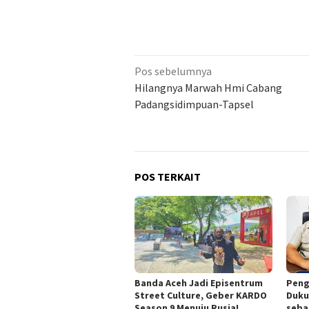
Navigasi
Pos sebelumnya
pos
Hilangnya Marwah Hmi Cabang
Padangsidimpuan-Tapsel
POS TERKAIT
Banda Aceh Jadi Episentrum
Peng
Street Culture, Geber KARDO
Duku
Season 9 Menuju Rusia!
seba