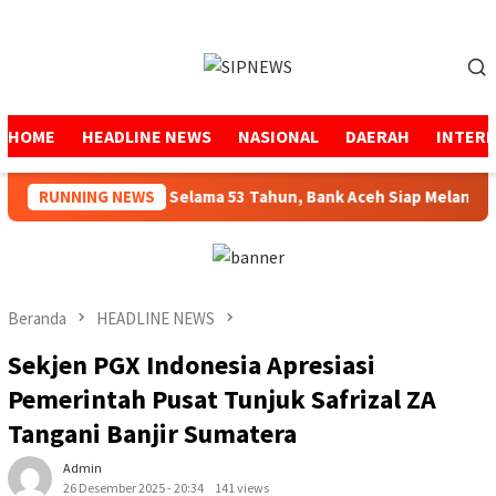
Loncat
ke
Menu
konten
Mobile
HOME
HEADLINE NEWS
NASIONAL
DAERAH
INTER
Menjaga Amanah Selama 53 Tahun, Bank Aceh Siap Melangkah Le
RUNNING NEWS
Beranda
HEADLINE NEWS
‎Sekjen PGX Indonesia Apresiasi
Pemerintah Pusat Tunjuk Safrizal ZA
Tangani Banjir Sumatera
Admin
26 Desember 2025 - 20:34
141 views