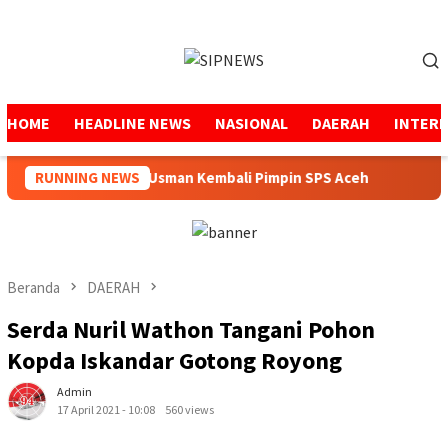
Loncat
ke
Menu
konten
Mobile
HOME
HEADLINE NEWS
NASIONAL
DAERAH
INTER
Mukhtaruddin Usman Kembali Pimpin SPS Aceh
RUNNING NEWS
Pemer
Beranda
DAERAH
Serda Nuril Wathon Tangani Pohon
Kopda Iskandar Gotong Royong
Admin
17 April 2021 - 10:08
560 views