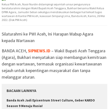
Ketua PWI Aceh, Nasir Nurdin didampingi sejumlah unsur pengurusnya
bersilaturahmi dengan Wakil Bupati Aceh Tenggara, Bukhari bersama Wakil Ketua
DPRK Agara, Jamudin Selian sekaligus mendiskusikan berbagai hal terkait tugas
wartawan di Kantor PWI Aceh, kawasan Simpang Lima, Banda Aceh, Kamis, 26 Mei
2022. (Dok PWI Aceh)
Silaturahmi ke PWI Aceh, Ini Harapan Wabup Agara
kepada Wartawan
BANDA ACEH,
SIPNEWS.ID
– Wakil Bupati Aceh Tenggara
(Agara), Bukhari menyatakan siap membangun kemitraan
dengan wartawan, termasuk organisasi kewartawanan
sejauh untuk kepentingan masyarakat dan tanpa
melanggar aturan.
BACAAN LAINNYA
Banda Aceh Jadi Episentrum Street Culture, Geber KARDO
Season 9 Menuju Rusia!