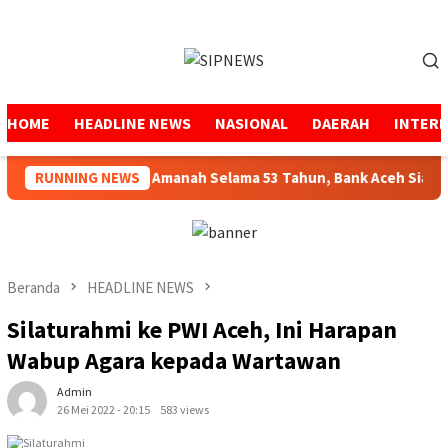
Loncat
ke
Menu
konten
Mobile
HOME
HEADLINE NEWS
NASIONAL
DAERAH
INTER
RUNNING NEWS
Menjaga Amanah Selama 53 Tahun, Bank Aceh Siap Mel
Beranda
HEADLINE NEWS
Silaturahmi ke PWI Aceh, Ini Harapan
Wabup Agara kepada Wartawan
Admin
26 Mei 2022 - 20:15
583 views