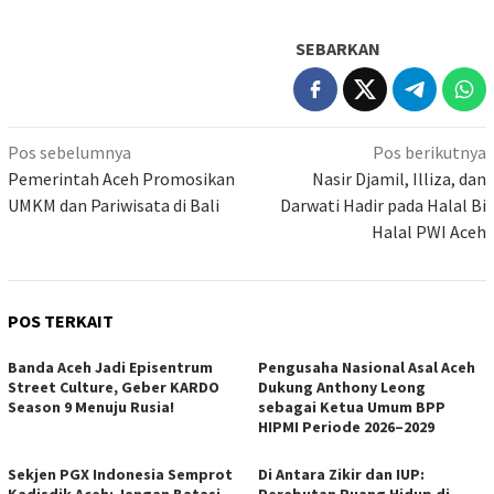
SEBARKAN
Navigasi
Pos sebelumnya
Pos berikutnya
pos
Pemerintah Aceh Promosikan
Nasir Djamil, Illiza, dan
UMKM dan Pariwisata di Bali
Darwati Hadir pada Halal Bi
Halal PWI Aceh
POS TERKAIT
Banda Aceh Jadi Episentrum
Pengusaha Nasional Asal Aceh
Street Culture, Geber KARDO
Dukung Anthony Leong
Season 9 Menuju Rusia!
sebagai Ketua Umum BPP
HIPMI Periode 2026–2029
Sekjen PGX Indonesia Semprot
Di Antara Zikir dan IUP:
Kadisdik Aceh: Jangan Batasi
Perebutan Ruang Hidup di