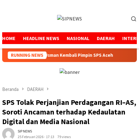
Loncat
ke
Menu
konten
Mobile
HOME
HEADLINE NEWS
NASIONAL
DAERAH
INTER
Mukhtaruddin Usman Kembali Pimpin SPS Aceh
RUNNING NEWS
Pemerint
Beranda
DAERAH
SPS Tolak Perjanjian Perdagangan RI–AS,
Soroti Ancaman terhadap Kedaulatan
Digital dan Media Nasional
SIP NEWS
25 Februari 2026 - 17:13
79 views