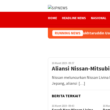
Loncat
ke
konten
HOME
HEADLINE NEWS
NASIONAL
 Aceh Siap Melangkah Lebih Kuat
RUNNING NEWS
Mukhtaruddin Usman K
16 Maret 2019 - 09:37
Aliansi Nissan-Mitsubi
Nissan meluncurkan Nissan Livina b
Jepang, aliansi […]
BERITA TERKAIT
16 Maret 2019 - 09:43
16 Mar
Sosok New Nissan Livina
Demi