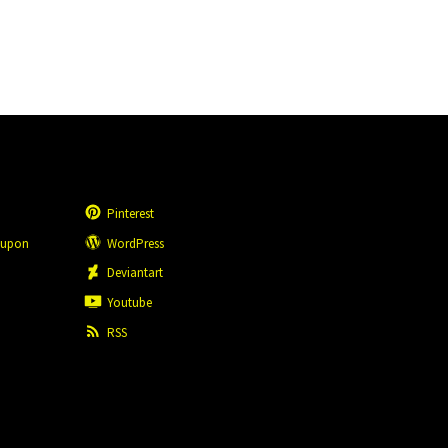
Pinterest
eupon
WordPress
n
Deviantart
Youtube
RSS