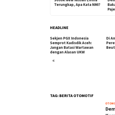
Terungkap, Apa Kata NMI?
Bak
Paje
HEADLINE
Sekjen PGX Indonesia
Di An
Semprot Kadisdik Aceh:
Pere
Jangan Batasi Wartawan
Beut
dengan Alasan UKW
«
gusaha Nasional Asal
eh Dukung Anthony Leong
bagai Ketua Umum BPP
MI Periode 2026–2029
TAG:
BERITA OTOMOTIF
OTOMO
Dem