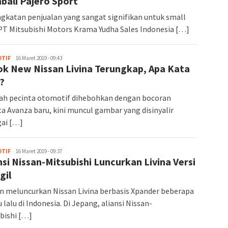
bali Pajero Sport
gkatan penjualan yang sangat signifikan untuk small
T Mitsubishi Motors Krama Yudha Sales Indonesia […]
TIF
admin
16 Maret 2019 - 09:43
ok New Nissan Livina Terungkap, Apa Kata
?
ah pecinta otomotif dihebohkan dengan bocoran
a Avanza baru, kini muncul gambar yang disinyalir
ai […]
TIF
admin
16 Maret 2019 - 09:37
nsi Nissan-Mitsubishi Luncurkan Livina Versi
gil
n meluncurkan Nissan Livina berbasis Xpander beberapa
 lalu di Indonesia. Di Jepang, aliansi Nissan-
bishi […]