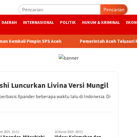
Pencarian
DAERAH
INTERNASIONAL
POLITIK
HUKUM & KRIMINAL
EKON
embali Pimpin SPS Aceh
Pemerintah Aceh Telusuri Pen
shi Luncurkan Livina Versi Mungil
erbasis Xpander beberapa waktu lalu di Indonesia. Di
et 2019 - 10:53
16 Maret 2019 - 09:03
 Xpander, Mitsubishi
Video: Kelemahan dan