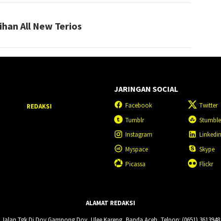
han All New Terios
JARINGAN SOCIAL
Facebook
Twitter
REDAKSI
Tumblr
Stumbl
Instagram
Linkedi
Myspace
Skype
Picassa
Flickr
ALAMAT REDAKSI
Jalan Tgk Di Doy Gampong Doy, Ulee Kareng, Banda Aceh, Telpon: (0651) 3613948