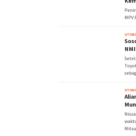
Kem
Penin
MPV P
OTOMO
Sos
NMI
Setel
Toyot
sebag
OTOMO
Alia
Mun
Nissa
waktu
Mitsu