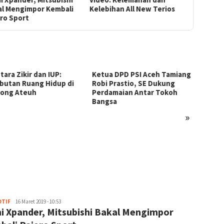
al Mengimpor Kembali
Kelebihan All New Terios
ro Sport
tara Zikir dan IUP:
Ketua DPD PSI Aceh Tamiang
butan Ruang Hidup di
Robi Prastio, SE Dukung
ong Ateuh
Perdamaian Antar Tokoh
Bangsa
»
Banda 
Street
KARDO
Rusia!
TIF
admin
16 Maret 2019 - 10:53
i Xpander, Mitsubishi Bakal Mengimpor