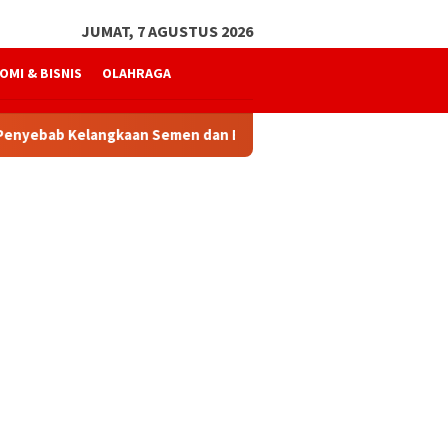
JUMAT, 7 AGUSTUS 2026
OMI & BISNIS
OLAHRAGA
yebab Kelangkaan Semen dan BBM
Sekda Aceh Buka Bimtek