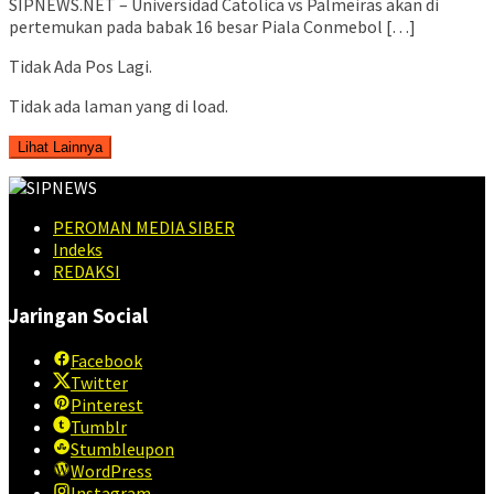
SIPNEWS.NET – Universidad Catolica vs Palmeiras akan di
pertemukan pada babak 16 besar Piala Conmebol […]
Tidak Ada Pos Lagi.
Tidak ada laman yang di load.
Lihat Lainnya
PEROMAN MEDIA SIBER
Indeks
REDAKSI
Jaringan Social
Facebook
Twitter
Pinterest
Tumblr
Stumbleupon
WordPress
Instagram