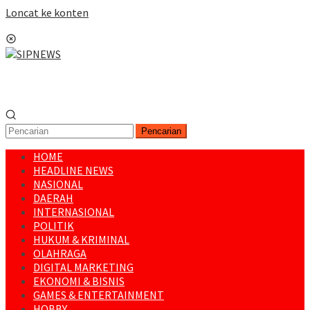
Loncat ke konten
Menu Mobile
Pencarian
HOME
HEADLINE NEWS
NASIONAL
DAERAH
INTERNASIONAL
POLITIK
HUKUM & KRIMINAL
OLAHRAGA
DIGITAL MARKETING
EKONOMI & BISNIS
GAMES & ENTERTAINMENT
HOBBY