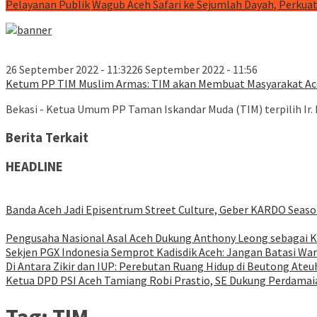
Pelayanan Publik
Wagub Aceh Safari ke Sejumlah Dayah, Perkua
26 September 2022 - 11:32
26 September 2022 - 11:56
Ketum PP TIM Muslim Armas: TIM akan Membuat Masyarakat Ac
Bekasi - Ketua Umum PP Taman Iskandar Muda (TIM) terpilih Ir
Berita Terkait
HEADLINE
Banda Aceh Jadi Episentrum Street Culture, Geber KARDO Season
Pengusaha Nasional Asal Aceh Dukung Anthony Leong sebagai
Sekjen PGX Indonesia Semprot Kadisdik Aceh: Jangan Batasi W
Di Antara Zikir dan IUP: Perebutan Ruang Hidup di Beutong Ateu
Ketua DPD PSI Aceh Tamiang Robi Prastio, SE Dukung Perdama
Tag:
TIM