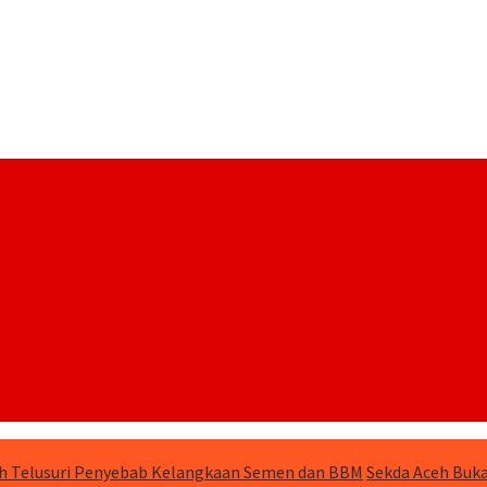
h Telusuri Penyebab Kelangkaan Semen dan BBM
Sekda Aceh Buka