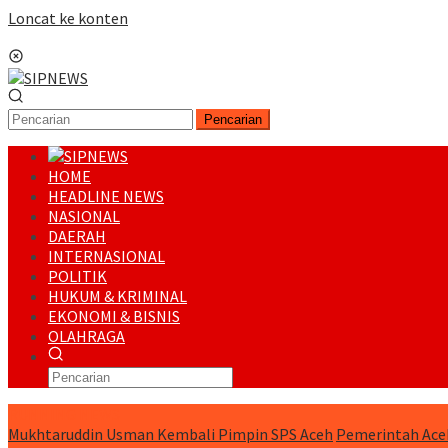
Loncat ke konten
Menu Mobile
Pencarian
HOME
HEADLINE NEWS
NASIONAL
DAERAH
INTERNASIONAL
POLITIK
HUKUM & KRIMINAL
EKONOMI & BISNIS
OLAHRAGA
RUNNING NEWS
Mukhtaruddin Usman Kembali Pimpin SPS Aceh
Pemerintah Ace