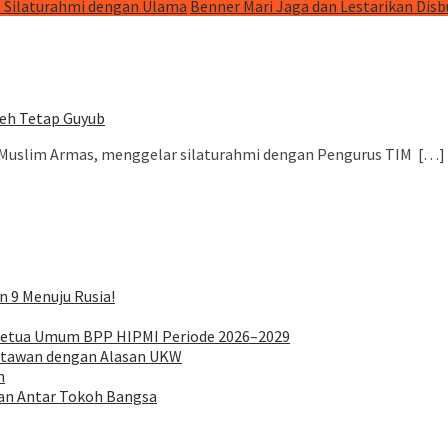
t Silaturahmi dengan Ulama
Benner Mari Jaga dan Lestarikan Dis
eh Tetap Guyub
. Muslim Armas, menggelar silaturahmi dengan Pengurus TIM […]
 9 Menuju Rusia!
 Ketua Umum BPP HIPMI Periode 2026–2029
artawan dengan Alasan UKW
h
ian Antar Tokoh Bangsa