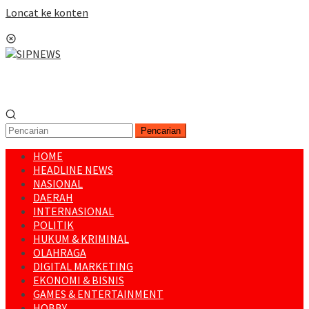
Loncat ke konten
Menu Mobile
Pencarian
HOME
HEADLINE NEWS
NASIONAL
DAERAH
INTERNASIONAL
POLITIK
HUKUM & KRIMINAL
OLAHRAGA
DIGITAL MARKETING
EKONOMI & BISNIS
GAMES & ENTERTAINMENT
HOBBY