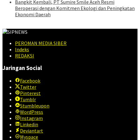
Bangkit Kembali, PT Sumire Smile Aceh Resmi
Beroperasi dengan Komitmen Ekologi dan Peningkatan
Ekonomi Daerah
PEROMAN MEDIA SIBER
Indeks
REDAKSI
Jaringan Social
Facebook
Twitter
Pinterest
Tumblr
Stumbleupon
WordPress
Instagram
Linkedin
Deviantart
Myspace