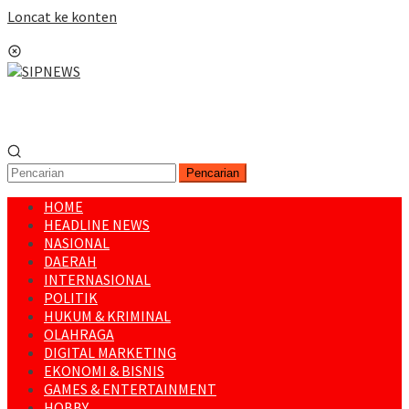
Loncat ke konten
Menu Mobile
Pencarian
HOME
HEADLINE NEWS
NASIONAL
DAERAH
INTERNASIONAL
POLITIK
HUKUM & KRIMINAL
OLAHRAGA
DIGITAL MARKETING
EKONOMI & BISNIS
GAMES & ENTERTAINMENT
HOBBY