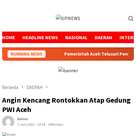
Loncat
ke
Menu
konten
Mobile
HOME
HEADLINE NEWS
NASIONAL
DAERAH
INTER
i Pimpin SPS Aceh
RUNNING NEWS
Pemerintah Aceh Telusuri Penyebab 
Beranda
DAERAH
Angin Kencang Rontokkan Atap Gedung
PWI Aceh
Admin
1 Juni 2022 - 14:54
548 views