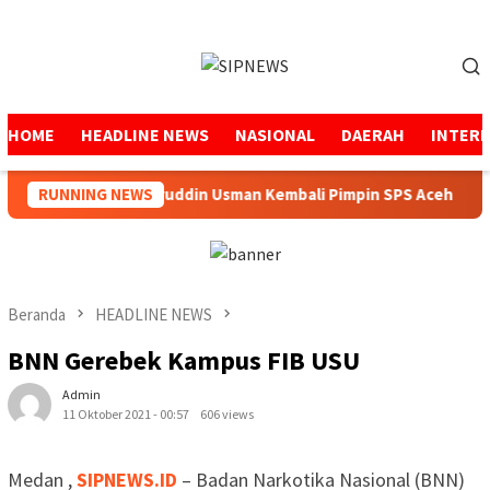
Loncat
ke
Menu
konten
Mobile
HOME
HEADLINE NEWS
NASIONAL
DAERAH
INTER
RUNNING NEWS
Mukhtaruddin Usman Kembali Pimpin SPS Aceh
Beranda
HEADLINE NEWS
BNN Gerebek Kampus FIB USU
Admin
11 Oktober 2021 - 00:57
606 views
Medan ,
SIPNEWS.ID
– Badan Narkotika Nasional (BNN)