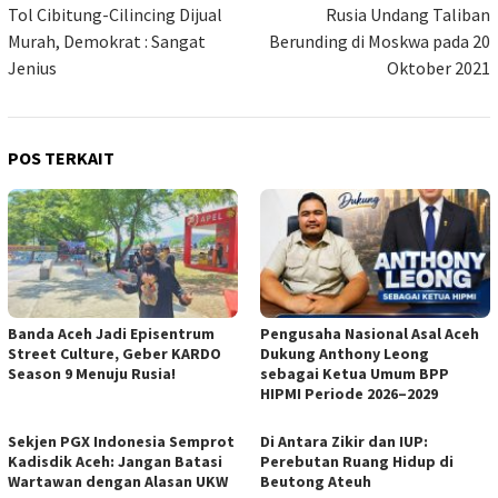
pos
Tol Cibitung-Cilincing Dijual
Rusia Undang Taliban
Murah, Demokrat : Sangat
Berunding di Moskwa pada 20
Jenius
Oktober 2021
POS TERKAIT
Banda Aceh Jadi Episentrum
Pengusaha Nasional Asal Aceh
Street Culture, Geber KARDO
Dukung Anthony Leong
Season 9 Menuju Rusia!
sebagai Ketua Umum BPP
HIPMI Periode 2026–2029
Sekjen PGX Indonesia Semprot
Di Antara Zikir dan IUP:
Kadisdik Aceh: Jangan Batasi
Perebutan Ruang Hidup di
Wartawan dengan Alasan UKW
Beutong Ateuh