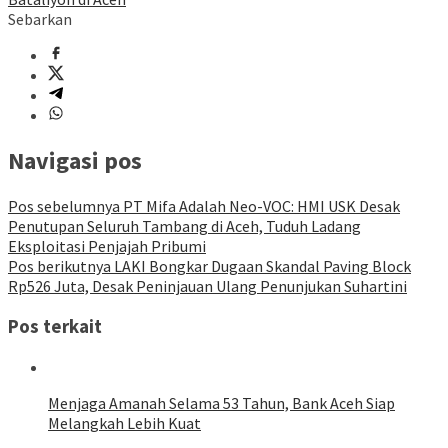
Sebarkan
Navigasi pos
Pos sebelumnya
PT Mifa Adalah Neo-VOC: HMI USK Desak
Penutupan Seluruh Tambang di Aceh, Tuduh Ladang
Eksploitasi Penjajah Pribumi
Pos berikutnya
LAKI Bongkar Dugaan Skandal Paving Block
Rp526 Juta, Desak Peninjauan Ulang Penunjukan Suhartini
Pos terkait
Menjaga Amanah Selama 53 Tahun, Bank Aceh Siap
Melangkah Lebih Kuat