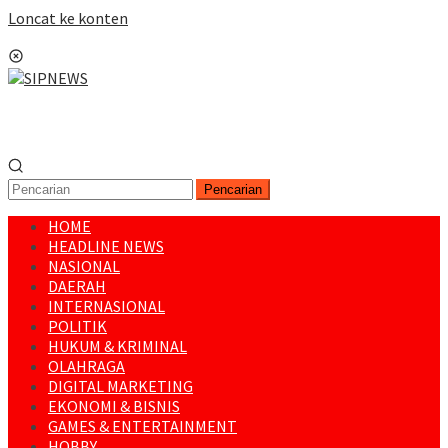
Loncat ke konten
Menu Mobile
Pencarian
HOME
HEADLINE NEWS
NASIONAL
DAERAH
INTERNASIONAL
POLITIK
HUKUM & KRIMINAL
OLAHRAGA
DIGITAL MARKETING
EKONOMI & BISNIS
GAMES & ENTERTAINMENT
HOBBY